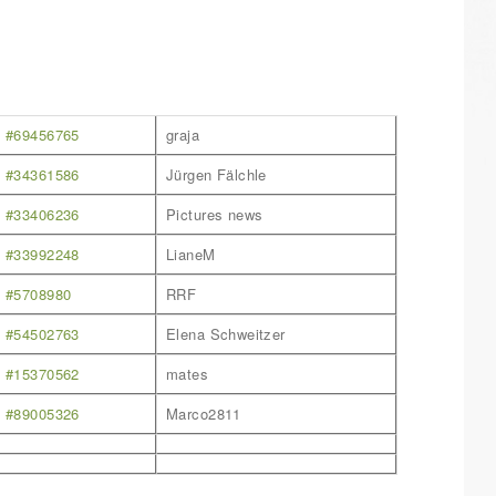
#69456765
graja
#34361586
Jürgen Fälchle
#33406236
Pictures news
#33992248
LianeM
#5708980
RRF
#54502763
Elena Schweitzer
#15370562
mates
#89005326
Marco2811