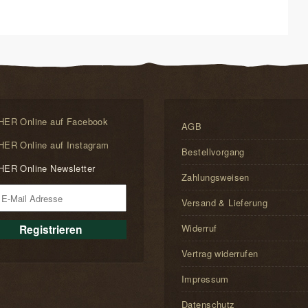
ER Online auf Facebook
AGB
ER Online auf Instagram
Bestellvorgang
ER Online Newsletter
Zahlungsweisen
Versand & Lieferung
Widerruf
Vertrag widerrufen
Impressum
Datenschutz