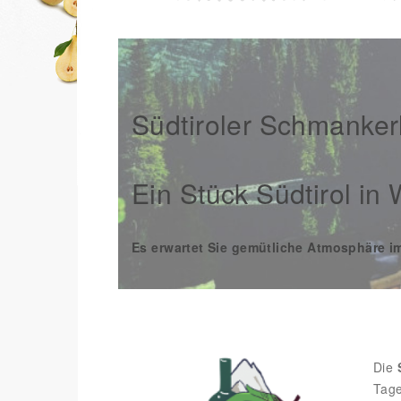
Südtiroler Schmankerl
Ein Stück Südtirol in
Es erwartet Sie gemütliche Atmosphäre im
Die
Tage