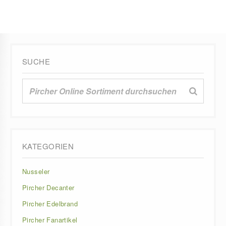
mehrere
Varianten
auf.
Die
Optionen
SUCHE
können
auf
der
Produktseite
gewählt
werden
KATEGORIEN
Nusseler
Pircher Decanter
Pircher Edelbrand
Pircher Fanartikel