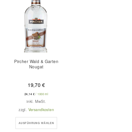
Pircher Wald & Garten
Nougat
19,70
€
24,14
€
/
1000
ml
inkl. MwSt.
zzgl.
Versandkosten
Dieses
AUSFÜHRUNG WÄHLEN
Produkt
weist